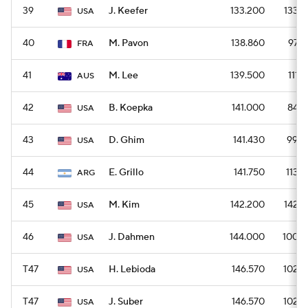
39
J. Keefer
133.200
1332
USA
40
M. Pavon
138.860
972
FRA
41
M. Lee
139.500
1116
AUS
42
B. Koepka
141.000
846
USA
43
D. Ghim
141.430
990
USA
44
E. Grillo
141.750
1134
ARG
45
M. Kim
142.200
1422
USA
46
J. Dahmen
144.000
1008
USA
T47
H. Lebioda
146.570
1026
USA
T47
J. Suber
146.570
1026
USA