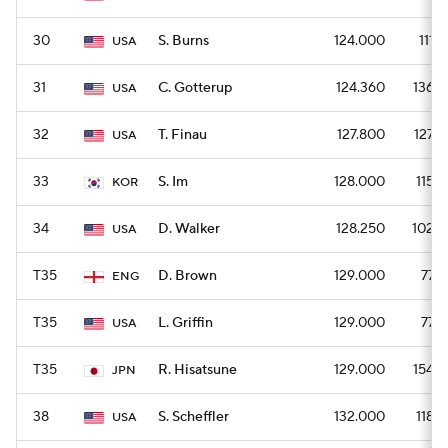
30
S. Burns
124.000
1116
USA
31
C. Gotterup
124.360
1368
USA
32
T. Finau
127.800
1278
USA
33
S. Im
128.000
1152
KOR
34
D. Walker
128.250
1026
USA
T35
D. Brown
129.000
774
ENG
T35
L. Griffin
129.000
774
USA
T35
R. Hisatsune
129.000
1548
JPN
38
S. Scheffler
132.000
1188
USA