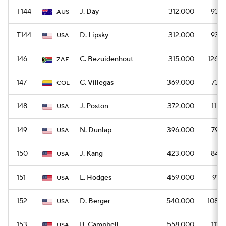
T144
J. Day
312.000
936
AUS
T144
D. Lipsky
312.000
936
USA
146
C. Bezuidenhout
315.000
1260
ZAF
147
C. Villegas
369.000
738
COL
148
J. Poston
372.000
1116
USA
149
N. Dunlap
396.000
792
USA
150
J. Kang
423.000
846
USA
151
L. Hodges
459.000
918
USA
152
D. Berger
540.000
1080
USA
153
B. Campbell
558.000
1116
USA