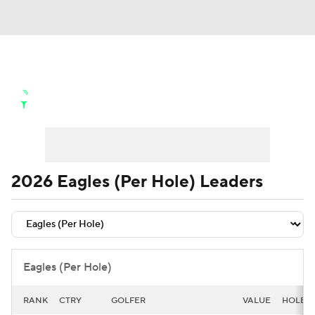
Golf News
Leaderboard
Schedule
Stats
Rankings
Watch Live
Masters
Golf Betting
Play Golf
2026 Eagles (Per Hole) Leaders
Golf Shop
Eagles (Per Hole)
RANK
CTRY
GOLFER
VALUE
HOLES