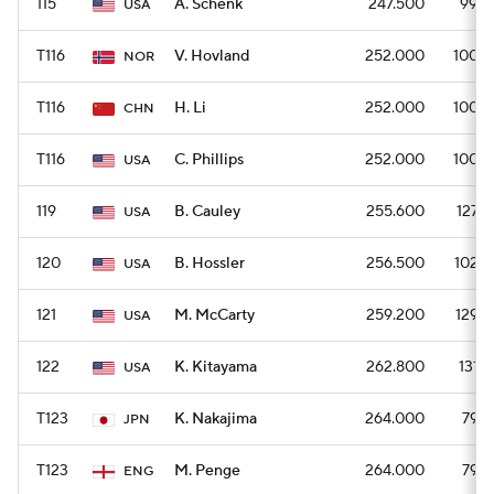
115
A. Schenk
247.500
990
USA
T116
V. Hovland
252.000
1008
NOR
T116
H. Li
252.000
1008
CHN
T116
C. Phillips
252.000
1008
USA
119
B. Cauley
255.600
1278
USA
120
B. Hossler
256.500
1026
USA
121
M. McCarty
259.200
1296
USA
122
K. Kitayama
262.800
1314
USA
T123
K. Nakajima
264.000
792
JPN
T123
M. Penge
264.000
792
ENG