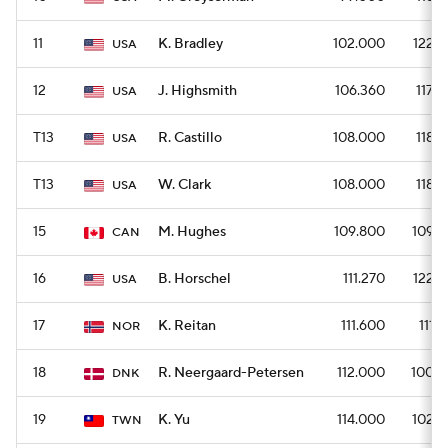
11
K. Bradley
102.000
1224
USA
12
J. Highsmith
106.360
1170
USA
T13
R. Castillo
108.000
1188
USA
T13
W. Clark
108.000
1188
USA
15
M. Hughes
109.800
1098
CAN
16
B. Horschel
111.270
1224
USA
17
K. Reitan
111.600
1116
NOR
18
R. Neergaard-Petersen
112.000
1008
DNK
19
K. Yu
114.000
1026
TWN