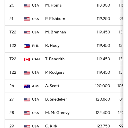
20
M. Homa
118.800
1188
USA
21
P. Fishburn
119.250
954
USA
T22
M. Brennan
119.450
1314
USA
T22
R. Hoey
119.450
1314
PHL
T22
T. Pendrith
119.450
1314
CAN
T22
P. Rodgers
119.450
1314
USA
26
A. Scott
120.000
1080
AUS
27
B. Snedeker
120.860
846
USA
28
M. McGreevy
122.400
1224
USA
29
C. Kirk
123.750
990
USA