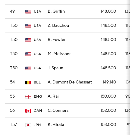
49
B. Griffin
148.000
1332
USA
T50
Z. Bauchou
148.500
1188
USA
T50
R. Fowler
148.500
1188
USA
T50
M. Meissner
148.500
1188
USA
T50
J. Spaun
148.500
1188
USA
54
A. Dumont De Chassart
149.140
1044
BEL
55
A. Rai
150.000
900
ENG
56
C. Conners
152.000
1368
CAN
T57
K. Hirata
153.000
918
JPN