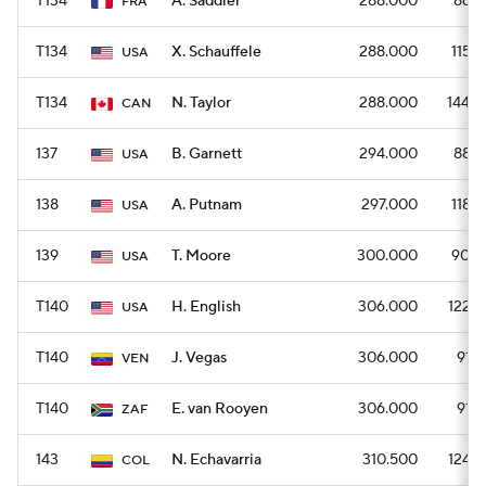
T134
A. Saddier
288.000
864
FRA
T134
X. Schauffele
288.000
1152
USA
T134
N. Taylor
288.000
1440
CAN
137
B. Garnett
294.000
882
USA
138
A. Putnam
297.000
1188
USA
139
T. Moore
300.000
900
USA
T140
H. English
306.000
1224
USA
T140
J. Vegas
306.000
918
VEN
T140
E. van Rooyen
306.000
918
ZAF
143
N. Echavarria
310.500
1242
COL