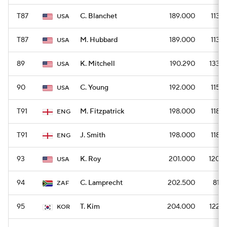
T87
C. Blanchet
189.000
1134
USA
T87
M. Hubbard
189.000
1134
USA
89
K. Mitchell
190.290
1332
USA
90
C. Young
192.000
1152
USA
T91
M. Fitzpatrick
198.000
1188
ENG
T91
J. Smith
198.000
1188
ENG
93
K. Roy
201.000
1206
USA
94
C. Lamprecht
202.500
810
ZAF
95
T. Kim
204.000
1224
KOR