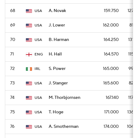
68
A. Novak
159.750
1278
USA
69
J. Lower
162.000
810
USA
70
B. Harman
164.250
1314
USA
71
H. Hall
164.570
1152
ENG
72
S. Power
165.000
990
IRL
73
J. Stanger
165.600
828
USA
74
M. Thorbjornsen
167.140
1170
USA
75
T. Hoge
171.000
1368
USA
76
A. Smotherman
174.000
1044
USA