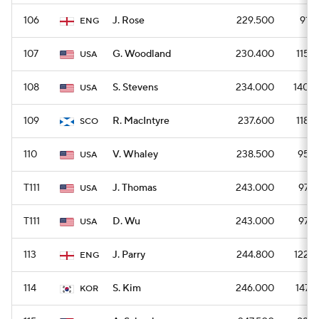
106
J. Rose
229.500
918
ENG
107
G. Woodland
230.400
1152
USA
108
S. Stevens
234.000
1404
USA
109
R. MacIntyre
237.600
1188
SCO
110
V. Whaley
238.500
954
USA
T111
J. Thomas
243.000
972
USA
T111
D. Wu
243.000
972
USA
113
J. Parry
244.800
1224
ENG
114
S. Kim
246.000
1476
KOR