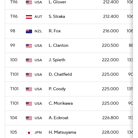
T96
L. Glover
212.400
1062
USA
T96
S. Straka
212.400
1062
AUT
98
R. Fox
216.000
1080
NZL
99
L. Clanton
220.500
882
USA
100
J. Spieth
222.000
1332
USA
T101
D. Chatfield
225.000
900
USA
T101
P. Coody
225.000
1350
USA
T101
C. Morikawa
225.000
900
USA
104
A. Eckroat
226.800
1134
USA
105
H. Matsuyama
228.000
1368
JPN