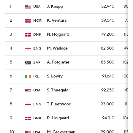
1
J. Knapp
52.940
900
USA
2
K. Ventura
59.540
774
NOR
3
N. Hojgaard
79.200
1188
DNK
4
M. Wallace
82.500
990
ENG
5
A. Potgieter
85.500
1026
ZAF
6
S. Lowry
91.640
1008
IRL
7
S. Theegala
92.250
1476
USA
8
T. Fleetwood
93.000
1116
ENG
9
R. Hojgaard
94.910
1044
DNK
10
M. Greyserman
99.000
1188
USA