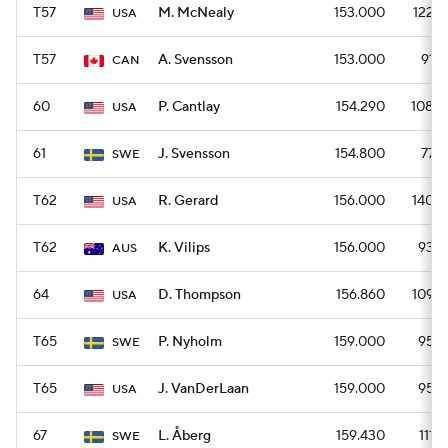
T57
M. McNealy
153.000
1224
USA
T57
A. Svensson
153.000
918
CAN
60
P. Cantlay
154.290
1080
USA
61
J. Svensson
154.800
774
SWE
T62
R. Gerard
156.000
1404
USA
T62
K. Vilips
156.000
936
AUS
64
D. Thompson
156.860
1098
USA
T65
P. Nyholm
159.000
954
SWE
T65
J. VanDerLaan
159.000
954
USA
67
L. Åberg
159.430
1116
SWE