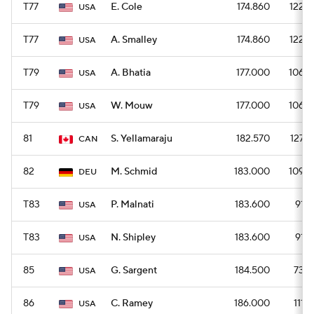
T77
E. Cole
174.860
1224
USA
T77
A. Smalley
174.860
1224
USA
T79
A. Bhatia
177.000
1062
USA
T79
W. Mouw
177.000
1062
USA
81
S. Yellamaraju
182.570
1278
CAN
82
M. Schmid
183.000
1098
DEU
T83
P. Malnati
183.600
918
USA
T83
N. Shipley
183.600
918
USA
85
G. Sargent
184.500
738
USA
86
C. Ramey
186.000
1116
USA