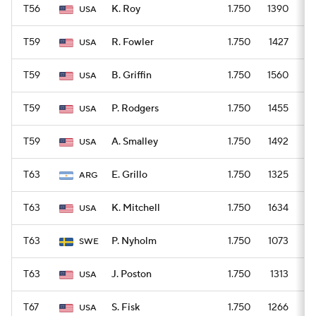
T56
K. Roy
1.750
1390
USA
T59
R. Fowler
1.750
1427
USA
T59
B. Griffin
1.750
1560
USA
T59
P. Rodgers
1.750
1455
USA
T59
A. Smalley
1.750
1492
USA
T63
E. Grillo
1.750
1325
ARG
T63
K. Mitchell
1.750
1634
USA
T63
P. Nyholm
1.750
1073
SWE
T63
J. Poston
1.750
1313
USA
T67
S. Fisk
1.750
1266
USA