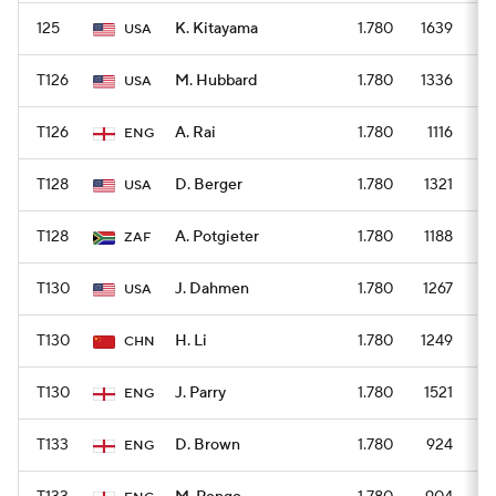
125
K. Kitayama
1.780
1639
USA
T126
M. Hubbard
1.780
1336
USA
T126
A. Rai
1.780
1116
ENG
T128
D. Berger
1.780
1321
USA
T128
A. Potgieter
1.780
1188
ZAF
T130
J. Dahmen
1.780
1267
USA
T130
H. Li
1.780
1249
CHN
T130
J. Parry
1.780
1521
ENG
T133
D. Brown
1.780
924
ENG