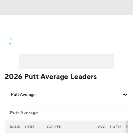
Golf News
Leaderboard
Schedule
Stats
Rankings
Watch Live
Masters
Golf Betting
Play Golf
2026 Putt Average Leaders
Golf Shop
Putt Average
RANK
CTRY
GOLFER
AVG
PUTTS
GRE