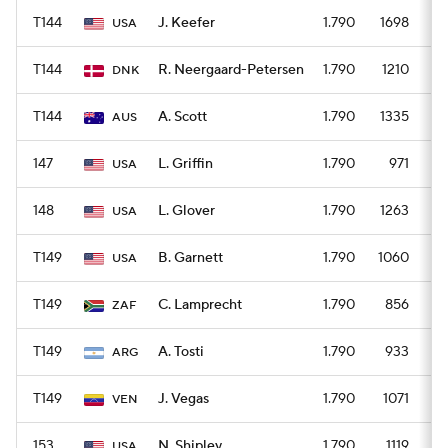
T144
J. Keefer
1.790
1698
USA
T144
R. Neergaard-Petersen
1.790
1210
DNK
T144
A. Scott
1.790
1335
AUS
147
L. Griffin
1.790
971
USA
148
L. Glover
1.790
1263
USA
T149
B. Garnett
1.790
1060
USA
T149
C. Lamprecht
1.790
856
ZAF
T149
A. Tosti
1.790
933
ARG
T149
J. Vegas
1.790
1071
VEN
153
N. Shipley
1.790
1119
USA