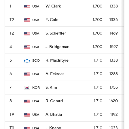
1
W. Clark
1.700
1338
USA
T2
E. Cole
1.700
1336
USA
T2
S. Scheffler
1.700
1469
USA
4
J. Bridgeman
1.700
1597
USA
5
R. MacIntyre
1.710
1338
SCO
6
A. Eckroat
1.710
1288
USA
7
S. Kim
1.710
1755
KOR
8
R. Gerard
1.710
1620
USA
T9
A. Bhatia
1.710
1192
USA
T9
J. Knapp
1.710
1033
USA