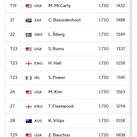
T19
M. McCarty
1.730
1432
USA
21
C. Bezuidenhout
1.730
1488
ZAF
22
L. Åberg
1.730
1349
SWE
T23
S. Burns
1.730
1337
USA
T23
H. Hall
1.730
1258
ENG
T23
S. Power
1.730
1149
IRL
26
M. Kim
1.730
1563
USA
27
T. Fleetwood
1.730
1294
ENG
28
K. Vilips
1.730
1038
AUS
T29
Z. Bauchou
1.730
1408
USA