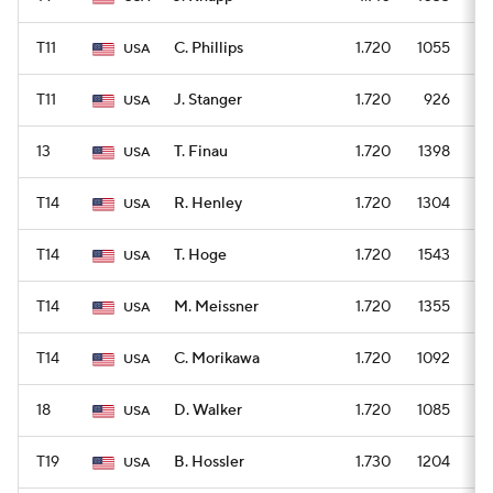
T11
C. Phillips
1.720
1055
USA
T11
J. Stanger
1.720
926
USA
13
T. Finau
1.720
1398
USA
T14
R. Henley
1.720
1304
USA
T14
T. Hoge
1.720
1543
USA
T14
M. Meissner
1.720
1355
USA
T14
C. Morikawa
1.720
1092
USA
18
D. Walker
1.720
1085
USA
T19
B. Hossler
1.730
1204
USA