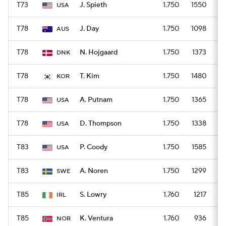
T73
J. Spieth
1.750
1550
USA
T78
J. Day
1.750
1098
AUS
T78
N. Hojgaard
1.750
1373
DNK
T78
T. Kim
1.750
1480
KOR
T78
A. Putnam
1.750
1365
USA
T78
D. Thompson
1.750
1338
USA
T83
P. Coody
1.750
1585
USA
T83
A. Noren
1.750
1299
SWE
T85
S. Lowry
1.760
1217
IRL
T85
K. Ventura
1.760
936
NOR