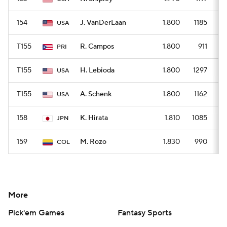
154
J. VanDerLaan
1.800
1185
USA
T155
R. Campos
1.800
911
PRI
T155
H. Lebioda
1.800
1297
USA
T155
A. Schenk
1.800
1162
USA
158
K. Hirata
1.810
1085
JPN
159
M. Rozo
1.830
990
COL
More
Pick'em Games
Fantasy Sports