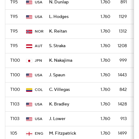
T95
N. Dunlap
1.760
891
USA
T95
L. Hodges
1.760
1129
USA
T95
K. Reitan
1.760
1312
NOR
T95
S. Straka
1.760
1208
AUT
T100
K. Nakajima
1.760
999
JPN
T100
J. Spaun
1.760
1443
USA
T100
C. Villegas
1.760
842
COL
T103
K. Bradley
1.760
1428
USA
T103
J. Lower
1.760
913
USA
105
M. Fitzpatrick
1.760
1499
ENG