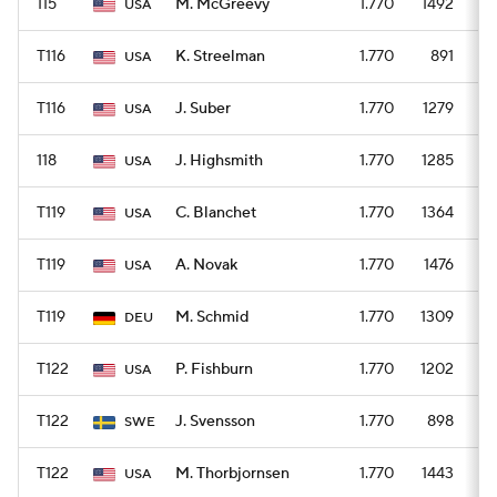
115
M. McGreevy
1.770
1492
USA
T116
K. Streelman
1.770
891
USA
T116
J. Suber
1.770
1279
USA
118
J. Highsmith
1.770
1285
USA
T119
C. Blanchet
1.770
1364
USA
T119
A. Novak
1.770
1476
USA
T119
M. Schmid
1.770
1309
DEU
T122
P. Fishburn
1.770
1202
USA
T122
J. Svensson
1.770
898
SWE
T122
M. Thorbjornsen
1.770
1443
USA