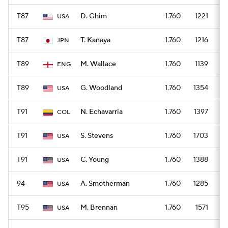
T87
D. Ghim
1.760
1221
USA
T87
T. Kanaya
1.760
1216
JPN
T89
M. Wallace
1.760
1139
ENG
T89
G. Woodland
1.760
1354
USA
T91
N. Echavarria
1.760
1397
COL
T91
S. Stevens
1.760
1703
USA
T91
C. Young
1.760
1388
USA
94
A. Smotherman
1.760
1285
USA
T95
M. Brennan
1.760
1571
USA