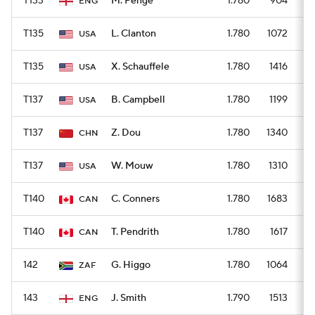
T133
M. Penge
1.780
904
ENG
T135
L. Clanton
1.780
1072
USA
T135
X. Schauffele
1.780
1416
USA
T137
B. Campbell
1.780
1199
USA
T137
Z. Dou
1.780
1340
CHN
T137
W. Mouw
1.780
1310
USA
T140
C. Conners
1.780
1683
CAN
T140
T. Pendrith
1.780
1617
CAN
142
G. Higgo
1.780
1064
ZAF
143
J. Smith
1.790
1513
ENG