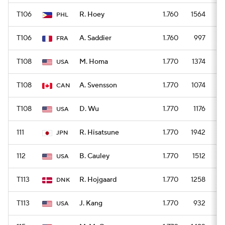
T106
R. Hoey
1.760
1564
PHL
T106
A. Saddier
1.760
997
FRA
T108
M. Homa
1.770
1374
USA
T108
A. Svensson
1.770
1074
CAN
T108
D. Wu
1.770
1176
USA
111
R. Hisatsune
1.770
1942
JPN
112
B. Cauley
1.770
1512
USA
T113
R. Hojgaard
1.770
1258
DNK
T113
J. Kang
1.770
932
USA