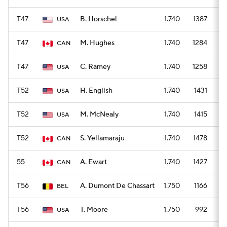
T47
B. Horschel
1.740
1387
USA
T47
M. Hughes
1.740
1284
CAN
T47
C. Ramey
1.740
1258
USA
T52
H. English
1.740
1431
USA
T52
M. McNealy
1.740
1415
USA
T52
S. Yellamaraju
1.740
1478
CAN
55
A. Ewart
1.740
1427
CAN
T56
A. Dumont De Chassart
1.750
1166
BEL
T56
T. Moore
1.750
992
USA