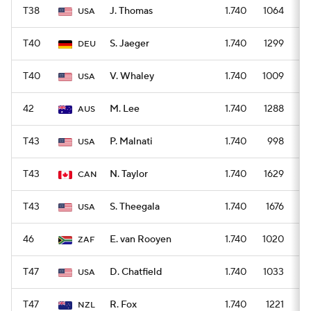
T38
J. Thomas
1.740
1064
USA
T40
S. Jaeger
1.740
1299
DEU
T40
V. Whaley
1.740
1009
USA
42
M. Lee
1.740
1288
AUS
T43
P. Malnati
1.740
998
USA
T43
N. Taylor
1.740
1629
CAN
T43
S. Theegala
1.740
1676
USA
46
E. van Rooyen
1.740
1020
ZAF
T47
D. Chatfield
1.740
1033
USA
T47
R. Fox
1.740
1221
NZL