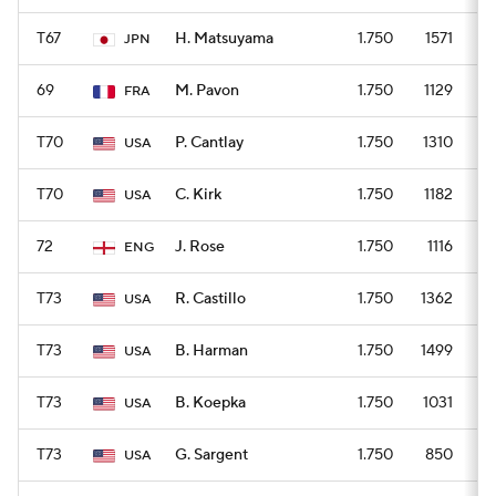
T67
H. Matsuyama
1.750
1571
JPN
69
M. Pavon
1.750
1129
FRA
T70
P. Cantlay
1.750
1310
USA
T70
C. Kirk
1.750
1182
USA
72
J. Rose
1.750
1116
ENG
T73
R. Castillo
1.750
1362
USA
T73
B. Harman
1.750
1499
USA
T73
B. Koepka
1.750
1031
USA
T73
G. Sargent
1.750
850
USA