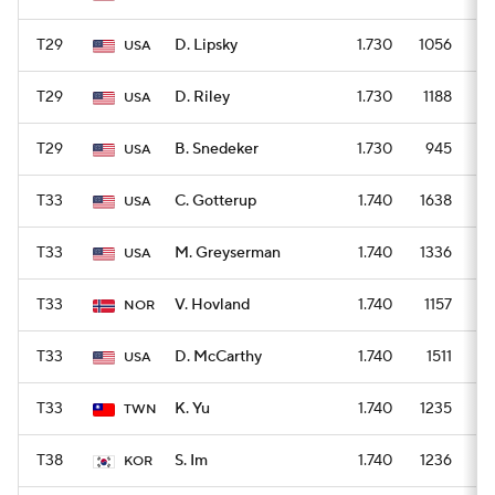
T29
D. Lipsky
1.730
1056
USA
T29
D. Riley
1.730
1188
USA
T29
B. Snedeker
1.730
945
USA
T33
C. Gotterup
1.740
1638
USA
T33
M. Greyserman
1.740
1336
USA
T33
V. Hovland
1.740
1157
NOR
T33
D. McCarthy
1.740
1511
USA
T33
K. Yu
1.740
1235
TWN
T38
S. Im
1.740
1236
KOR