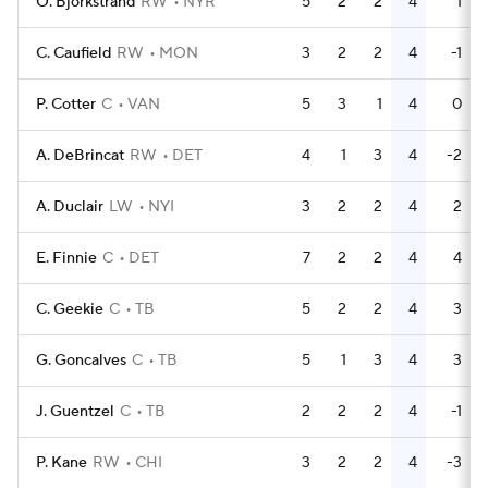
O. Bjorkstrand
RW
NYR
5
2
2
4
1
C. Caufield
RW
MON
3
2
2
4
-1
P. Cotter
C
VAN
5
3
1
4
0
A. DeBrincat
RW
DET
4
1
3
4
-2
A. Duclair
LW
NYI
3
2
2
4
2
E. Finnie
C
DET
7
2
2
4
4
C. Geekie
C
TB
5
2
2
4
3
G. Goncalves
C
TB
5
1
3
4
3
J. Guentzel
C
TB
2
2
2
4
-1
P. Kane
RW
CHI
3
2
2
4
-3