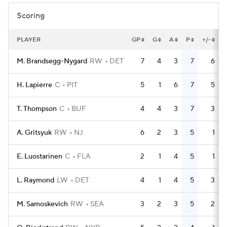
Scoring
PLAYER
GP
G
A
P
+/-
M. Brandsegg-Nygard
RW
DET
7
4
3
7
6
H. Lapierre
C
PIT
5
1
6
7
5
T. Thompson
C
BUF
4
4
3
7
3
A. Gritsyuk
RW
NJ
6
2
3
5
1
E. Luostarinen
C
FLA
2
1
4
5
1
L. Raymond
LW
DET
4
1
4
5
3
M. Samoskevich
RW
SEA
3
2
3
5
2